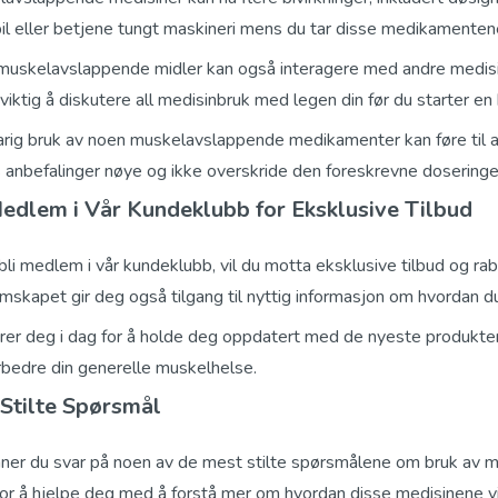
bil eller betjene tungt maskineri mens du tar disse medikamenten
uskelavslappende midler kan også interagere med andre medisin
 viktig å diskutere all medisinbruk med legen din før du starter
rig bruk av noen muskelavslappende medikamenter kan føre til avh
 anbefalinger nøye og ikke overskride den foreskrevne doseringe
Medlem i Vår Kundeklubb for Eksklusive Tilbud
bli medlem i vår kundeklubb, vil du motta eksklusive tilbud og r
skapet gir deg også tilgang til nyttig informasjon om hvordan d
rer deg i dag for å holde deg oppdatert med de nyeste produkten
rbedre din generelle muskelhelse.
 Stilte Spørsmål
nner du svar på noen av de mest stilte spørsmålene om bruk av
for å hjelpe deg med å forstå mer om hvordan disse medisinene v