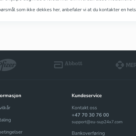
ørsmål som ikke dekkes her, anbefaler vi at du kontakter en helse
nformasjon
ilkår
taling
betingelser