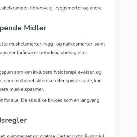
muskelkramper, fibromyalgi, ryggsmerter og andre
pende Midler
utte muskelsmerter, rygg- og nakkesmerter, samt
elspasmer forårsaker betydelig ubehag eller
plan som kan inkludere fysioterapi, øvelser, og
r, som multippel sklerose eller spinal skade, kan
dusere muskelspasmer.
 for alle. De skal ikke brukes som en langvarig
dsregler
het, svimmelhet og kvalme. Det er viktig å unngå å