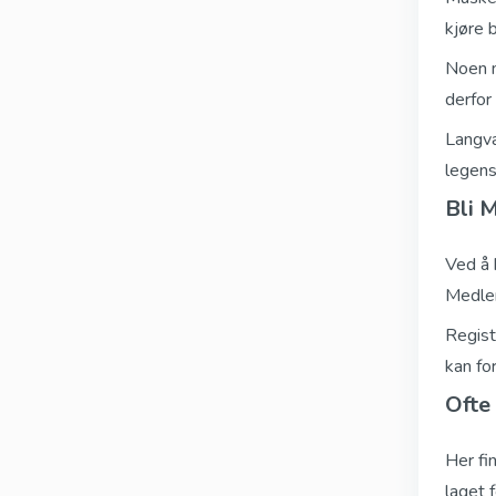
kjøre 
Noen m
derfor
Langva
legens
Bli 
Ved å 
Medlem
Regist
kan fo
Ofte
Her fi
laget 