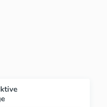
Silagra
Suhagra
Tadacip
Tadapox
Tadalis Sx
ktive
ge