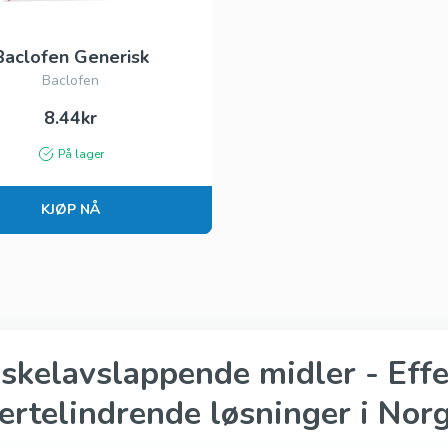
Kamagra Gold
Baclofen Generisk
Kamagra Polo
Baclofen
ofessional
Kamagra Fizzy Tabs
8.44kr
fessional
Kamagra Oral Jelly
På lager
ofessional
Viagra Oral Jelly
KJØP NÅ
per Active
Apcalis SX Jelly
uper Active
Priligy Generisk
skelavslappende midler - Effe
ertelindrende løsninger i Nor