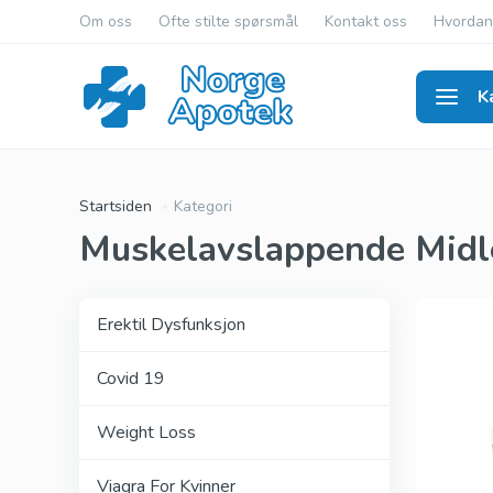
Om oss
Ofte stilte spørsmål
Kontakt oss
Hvordan 
K
Erekti
Startsiden
Kategori
Muskelavslappende Midl
Viagra Ge
Cialis Gen
Erektil Dysfunksjon
Levitra Ge
Covid 19
Viagra Ori
Cialis Orig
Weight Loss
Levitra Or
Viagra For Kvinner