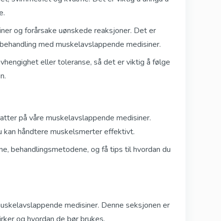
e.
er og forårsake uønskede reaksjoner. Det er
 en behandling med muskelavslappende medisiner.
engighet eller toleranse, så det er viktig å følge
n.
abatter på våre muskelavslappende medisiner.
u kan håndtere muskelsmerter effektivt.
e, behandlingsmetodene, og få tips til hvordan du
 muskelavslappende medisiner. Denne seksjonen er
irker og hvordan de bør brukes.