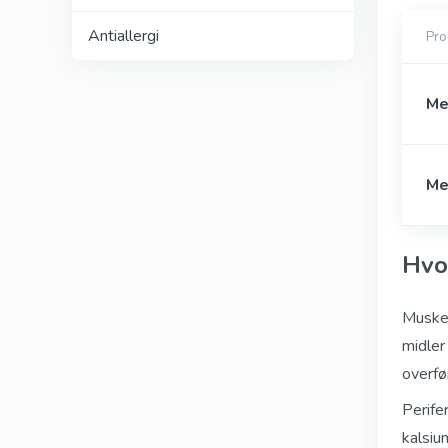
Antiallergi
Pro
Me
Me
Hvo
Muskel
midler
overfø
Perife
kalsiu