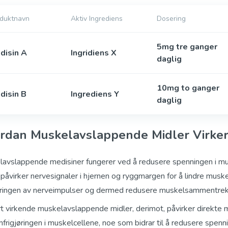
duktnavn
Aktiv Ingrediens
Dosering
5mg tre ganger
disin A
Ingridiens X
daglig
10mg to ganger
disin B
Ingrediens Y
daglig
rdan Muskelavslappende Midler Virke
avslappende medisiner fungerer ved å redusere spenningen i mu
 påvirker nervesignaler i hjernen og ryggmargen for å lindre musk
ringen av nerveimpulser og dermed redusere muskelsammentrek
rt virkende muskelavslappende midler, derimot, påvirker direkte 
mfrigjøringen i muskelcellene, noe som bidrar til å redusere spen