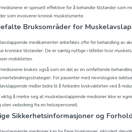
medisinene er spesielt effektive for å behandle tilstander som 
nder som involverer kronisk muskelsmerte.
efalte Bruksområder for Muskelavslap
avslappende medikamenter anbefales ofte for behandling av ak
sse kroniske tilstander. De er særlig nyttige i tilfeller hvor musk
ser mobiliteten.
medisinene brukes også som en del av en omfattende behandlings
smertelindringsstrategier. For pasienter med nevrologiske lidelse
avslappende midler bidra til å forbedre livskvaliteten ved å re
 viktig å merke seg at muskelavslappende medisiner ikke er egnet
g uten veiledning fra en helsepersonell.
tige Sikkerhetsinformasjoner og Forhol
avslappende medisiner kan ha flere bivirkninger, inkludert døsig