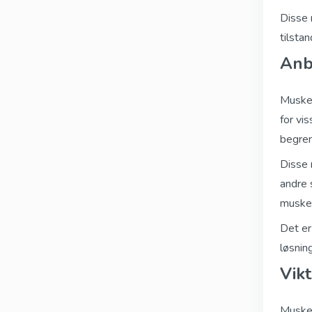
Disse 
tilsta
Anb
Muskel
for vi
begren
Disse 
andre 
muskel
Det er
løsnin
Vik
Muskel