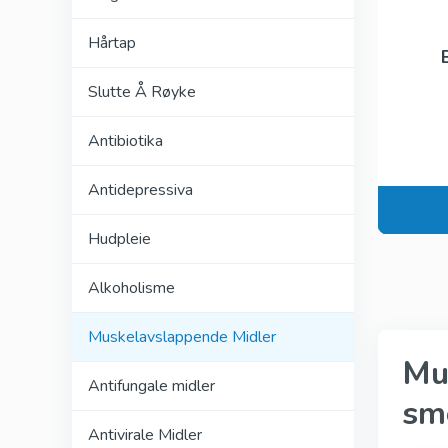
Kamagra
Hårtap
Avana
Slutte Å Røyke
Viagra Pr
Cialis Pro
Antibiotika
Levitra Pr
Antidepressiva
Viagra Su
Hudpleie
Fildena S
Alkoholisme
Muskelavslappende Midler
Mu
Antifungale midler
sm
Antivirale Midler