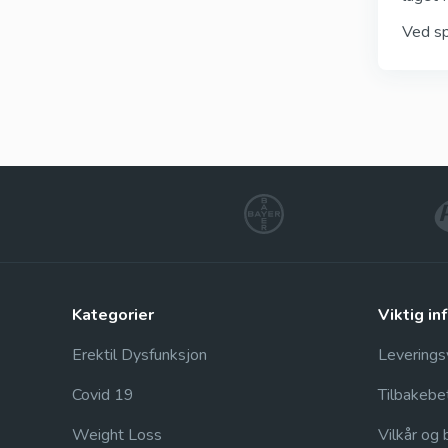
Ved sp
kategorier
viktig i
Erektil Dysfunksjon
Leveringsv
Covid 19
Tilbakebe
Weight Loss
Vilkår og 