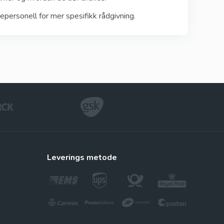
personell for mer spesifikk rådgivning.
leverings metode