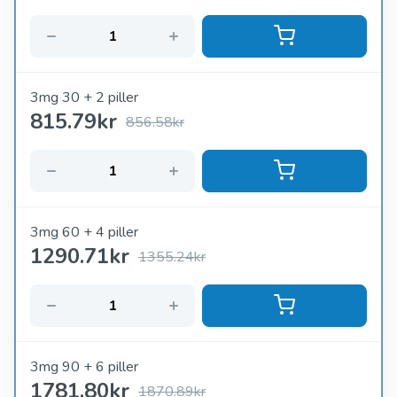
3mg 30 + 2 piller
815.79
kr
856.58kr
3mg 60 + 4 piller
1290.71
kr
1355.24kr
3mg 90 + 6 piller
1781.80
kr
1870.89kr