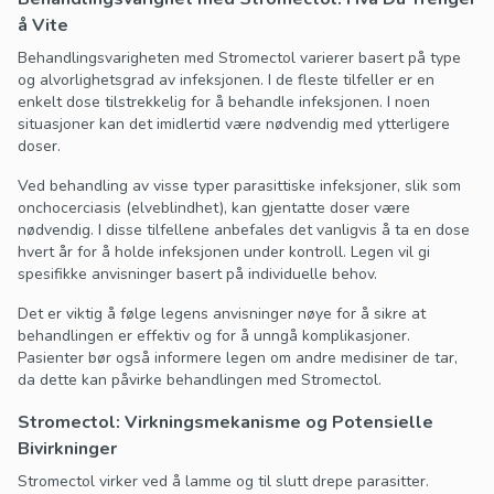
å Vite
Behandlingsvarigheten med Stromectol varierer basert på type
og alvorlighetsgrad av infeksjonen. I de fleste tilfeller er en
enkelt dose tilstrekkelig for å behandle infeksjonen. I noen
situasjoner kan det imidlertid være nødvendig med ytterligere
doser.
Ved behandling av visse typer parasittiske infeksjoner, slik som
onchocerciasis (elveblindhet), kan gjentatte doser være
nødvendig. I disse tilfellene anbefales det vanligvis å ta en dose
hvert år for å holde infeksjonen under kontroll. Legen vil gi
spesifikke anvisninger basert på individuelle behov.
Det er viktig å følge legens anvisninger nøye for å sikre at
behandlingen er effektiv og for å unngå komplikasjoner.
Pasienter bør også informere legen om andre medisiner de tar,
da dette kan påvirke behandlingen med Stromectol.
Stromectol: Virkningsmekanisme og Potensielle
Bivirkninger
Stromectol virker ved å lamme og til slutt drepe parasitter.