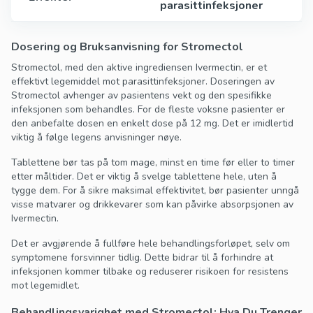
parasittinfeksjoner
Dosering og Bruksanvisning for Stromectol
Stromectol, med den aktive ingrediensen Ivermectin, er et
effektivt legemiddel mot parasittinfeksjoner. Doseringen av
Stromectol avhenger av pasientens vekt og den spesifikke
infeksjonen som behandles. For de fleste voksne pasienter er
den anbefalte dosen en enkelt dose på 12 mg. Det er imidlertid
viktig å følge legens anvisninger nøye.
Tablettene bør tas på tom mage, minst en time før eller to timer
etter måltider. Det er viktig å svelge tablettene hele, uten å
tygge dem. For å sikre maksimal effektivitet, bør pasienter unngå
visse matvarer og drikkevarer som kan påvirke absorpsjonen av
Ivermectin.
Det er avgjørende å fullføre hele behandlingsforløpet, selv om
symptomene forsvinner tidlig. Dette bidrar til å forhindre at
infeksjonen kommer tilbake og reduserer risikoen for resistens
mot legemidlet.
Behandlingsvarighet med Stromectol: Hva Du Trenger