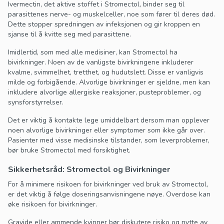
Ivermectin, det aktive stoffet i Stromectol, binder seg til
parasittenes nerve- og muskelceller, noe som fører til deres død.
Dette stopper spredningen av infeksjonen og gir kroppen en
sjanse til å kvitte seg med parasittene.
Imidlertid, som med alle medisiner, kan Stromectol ha
bivirkninger. Noen av de vanligste bivirkningene inkluderer
kvalme, svimmelhet, tretthet, og hudutslett. Disse er vanligvis
milde og forbigående. Alvorlige bivirkninger er sjeldne, men kan
inkludere alvorlige allergiske reaksjoner, pusteproblemer, og
synsforstyrrelser.
Det er viktig å kontakte lege umiddelbart dersom man opplever
noen alvorlige bivirkninger eller symptomer som ikke går over.
Pasienter med visse medisinske tilstander, som leverproblemer,
bør bruke Stromectol med forsiktighet.
Sikkerhetsråd: Stromectol og Bivirkninger
For å minimere risikoen for bivirkninger ved bruk av Stromectol,
er det viktig å følge doseringsanvisningene nøye. Overdose kan
øke risikoen for bivirkninger.
Gravide eller ammende kvinner bør diskutere risiko og nytte av