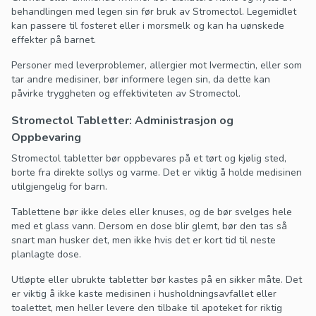
behandlingen med legen sin før bruk av Stromectol. Legemidlet
kan passere til fosteret eller i morsmelk og kan ha uønskede
effekter på barnet.
Personer med leverproblemer, allergier mot Ivermectin, eller som
tar andre medisiner, bør informere legen sin, da dette kan
påvirke tryggheten og effektiviteten av Stromectol.
Stromectol Tabletter: Administrasjon og
Oppbevaring
Stromectol tabletter bør oppbevares på et tørt og kjølig sted,
borte fra direkte sollys og varme. Det er viktig å holde medisinen
utilgjengelig for barn.
Tablettene bør ikke deles eller knuses, og de bør svelges hele
med et glass vann. Dersom en dose blir glemt, bør den tas så
snart man husker det, men ikke hvis det er kort tid til neste
planlagte dose.
Utløpte eller ubrukte tabletter bør kastes på en sikker måte. Det
er viktig å ikke kaste medisinen i husholdningsavfallet eller
toalettet, men heller levere den tilbake til apoteket for riktig