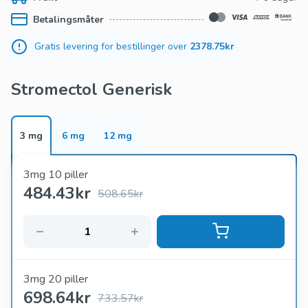
Betalingsmåter
Gratis levering for bestillinger over
2378.75kr
Stromectol Generisk
3 mg
6 mg
12 mg
3mg 10 piller
484.43
kr
508.65kr
3mg 20 piller
698.64
kr
733.57kr